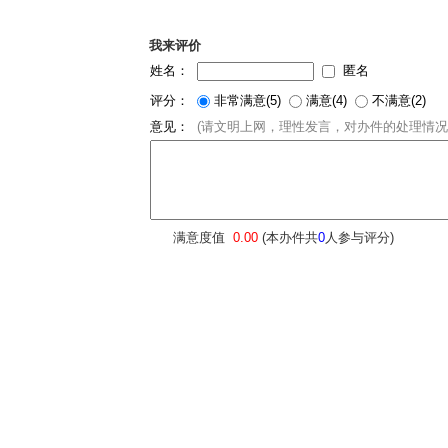
我来评价
姓名：
匿名
评分：
非常满意(5)
满意(4)
不满意(2)
意见：
(请文明上网，理性发言，对办件的处理情况
满意度值
0.00
(本办件共
0
人参与评分)