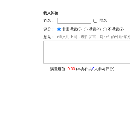
我来评价
姓名：
匿名
评分：
非常满意(5)
满意(4)
不满意(2)
意见：
(请文明上网，理性发言，对办件的处理情况
满意度值
0.00
(本办件共
0
人参与评分)