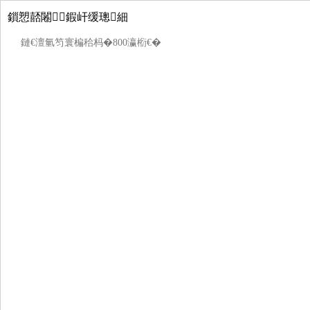
鎻愬嚭闂鍜屽缓璁細